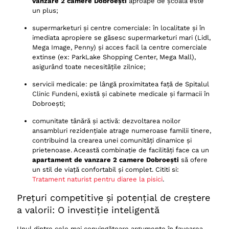
vanzare 2 camere Dobroești
aproape de școală este
un plus;
supermarketuri și centre comerciale: în localitate și în
imediata apropiere se găsesc supermarketuri mari (Lidl,
Mega Image, Penny) și acces facil la centre comerciale
extinse (ex: ParkLake Shopping Center, Mega Mall),
asigurând toate necesitățile zilnice;
servicii medicale: pe lângă proximitatea față de Spitalul
Clinic Fundeni, există și cabinete medicale și farmacii în
Dobroești;
comunitate tânără și activă: dezvoltarea noilor
ansambluri rezidențiale atrage numeroase familii tinere,
contribuind la crearea unei comunități dinamice și
prietenoase. Această combinație de facilități face ca un
apartament de vanzare 2 camere Dobroești
să ofere
un stil de viață confortabil și complet. Cititi si:
Tratament naturist pentru diaree la pisici
.
Prețuri competitive și potențial de creștere
a valorii: O investiție inteligentă
Unul dintre cele mai convingătoare argumente în favoarea