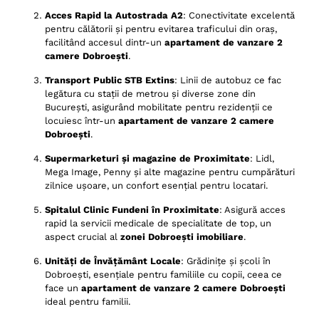
Acces Rapid la Autostrada A2
: Conectivitate excelentă
pentru călătorii și pentru evitarea traficului din oraș,
facilitând accesul dintr-un
apartament de vanzare 2
camere Dobroești
.
Transport Public STB Extins
: Linii de autobuz ce fac
legătura cu stații de metrou și diverse zone din
București, asigurând mobilitate pentru rezidenții ce
locuiesc într-un
apartament de vanzare 2 camere
Dobroești
.
Supermarketuri și magazine de Proximitate
: Lidl,
Mega Image, Penny și alte magazine pentru cumpărături
zilnice ușoare, un confort esențial pentru locatari.
Spitalul Clinic Fundeni în Proximitate
: Asigură acces
rapid la servicii medicale de specialitate de top, un
aspect crucial al
zonei Dobroești imobiliare
.
Unități de Învățământ Locale
: Grădinițe și școli în
Dobroești, esențiale pentru familiile cu copii, ceea ce
face un
apartament de vanzare 2 camere Dobroești
ideal pentru familii.