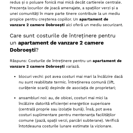
redus și o poluare fonică mai mică decât cartierele centrale.
Prezența locurilor de joacă amenajate, a spațiilor verzi și a
unei comunități în mare parte tinere contribuie la un mediu
propice pentru creșterea copiilor. Un
apartament de
vanzare 2 camere Dobroești
aici oferă un mediu securizant.
Care sunt costurile de întreținere pentru
un
apartament de vanzare 2 camere
Dobroești
?
Răspuns: Costurile de întreținere pentru un
apartament de
vanzare 2 camere Dobroești
variază.
blocuri vechi: pot avea costuri mai mari la încălzire dacă
nu sunt reabilitate termic. Întreținerea comună (lift,
curățenie scară) depinde de asociația de proprietari;
ansambluri noi: au, de obicei, costuri mai mici la
încălzire datorită eficienței energetice superioare
(centrală proprie sau izolație bună). Însă, pot avea
costuri suplimentare pentru mentenanța facilităților
comune (pază, spații verzi, parcări subterane). Verifică
întotdeauna costurile lunare estimate la vizionare.