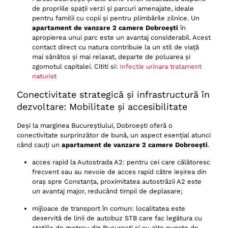
de propriile spații verzi și parcuri amenajate, ideale
pentru familii cu copii și pentru plimbările zilnice. Un
apartament de vanzare 2 camere Dobroești
în
apropierea unui parc este un avantaj considerabil. Acest
contact direct cu natura contribuie la un stil de viață
mai sănătos și mai relaxat, departe de poluarea și
zgomotul capitalei. Cititi si:
Infectie urinara tratament
naturist
Conectivitate strategică și infrastructură în
dezvoltare: Mobilitate și accesibilitate
Deși la marginea Bucureștiului, Dobroești oferă o
conectivitate surprinzător de bună, un aspect esențial atunci
când cauți un
apartament de vanzare 2 camere Dobroești
.
acces rapid la Autostrada A2: pentru cei care călătoresc
frecvent sau au nevoie de acces rapid către ieșirea din
oraș spre Constanța, proximitatea autostrăzii A2 este
un avantaj major, reducând timpii de deplasare;
mijloace de transport în comun: localitatea este
deservită de linii de autobuz STB care fac legătura cu
stațiile de metrou din București și cu alte puncte de