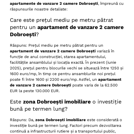
apartamente de vanzare 2 camere Dobroești
, împreună cu
răspunsurile noastre detaliate:
Care este prețul mediu pe metru pătrat
pentru un
apartament de vanzare 2 camere
Dobroești
?
Răspuns: Prețul mediu pe metru pătrat pentru un
apartament de vanzare 2 camere Dobroești
variază în
funcție de anul construcției, starea apartamentului,
facilitățile ansamblului și locația exactă. În prezent (iunie
2025), prețul pentru blocurile vechi se situează între 1250 și
1600 euro/mp, în timp ce pentru ansamblurile noi prețul
poate fi între 1600 și 2200 euro/mp. Astfel, un
apartament
de vanzare 2 camere Dobroești
poate varia de la 62.500
EUR la peste 130.000 EUR.
Este
zona Dobroești imobiliare
o investiție
bună pe termen lung?
Răspuns: Da,
zona Dobroești imobiliare
este considerată o
investiție bună pe termen lung. Factori precum dezvoltarea
continuă a infrastructurii rutiere și a transportului public,