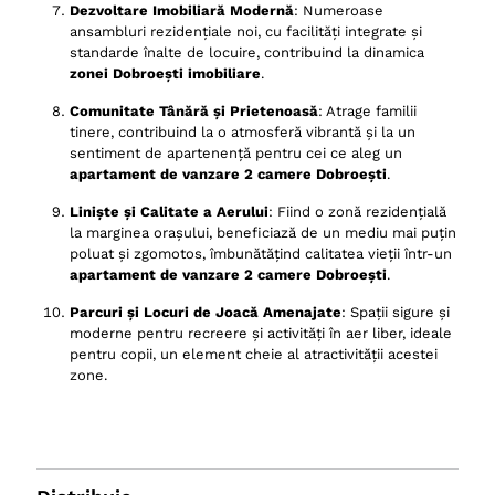
Dezvoltare Imobiliară Modernă
: Numeroase
ansambluri rezidențiale noi, cu facilități integrate și
standarde înalte de locuire, contribuind la dinamica
zonei Dobroești imobiliare
.
Comunitate Tânără și Prietenoasă
: Atrage familii
tinere, contribuind la o atmosferă vibrantă și la un
sentiment de apartenență pentru cei ce aleg un
apartament de vanzare 2 camere Dobroești
.
Liniște și Calitate a Aerului
: Fiind o zonă rezidențială
la marginea orașului, beneficiază de un mediu mai puțin
poluat și zgomotos, îmbunătățind calitatea vieții într-un
apartament de vanzare 2 camere Dobroești
.
Parcuri și Locuri de Joacă Amenajate
: Spații sigure și
moderne pentru recreere și activități în aer liber, ideale
pentru copii, un element cheie al atractivității acestei
zone.