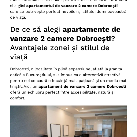
Ce facilități de transport public sunt disponibile
și a găsi
apartamentul de vanzare 2 camere Dobroești
pentru un apartament de vanzare 2 camere
care se potrivește perfect nevoilor și stilului dumneavoastră
Dobroești?
de viață.
Este Dobroești o zonă sigură pentru o familie cu
De ce să alegi
apartamente de
copii?
vanzare 2 camere Dobroești
?
Care sunt costurile de întreținere pentru un
apartament de vanzare 2 camere Dobroești?
Avantajele zonei și stilul de
Top 10 facilități în zona Dobroești:
viață
Apartamente de vanzare 2 camere Dobroesti
Dobroești, o localitate în plină expansiune, aflată la granița
estică a Bucureștiului, s-a impus ca o alternativă atractivă
pentru cei ce caută o locuință mai spațioasă și un mediu mai
liniștit. Aici, un
apartament de vanzare 2 camere Dobroești
oferă un echilibru perfect între accesibilitate, natură și
confort.