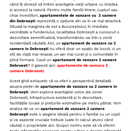
Spațiu optim pentru început de drum
când îți dorești să îmbini avantajele vieții urbane cu liniștea
și accesul la natură. Pentru multe familii tinere, cupluri sau
Acces la locuri de joacă și spații verzi sigure
chiar investitori,
apartamentele de vanzare cu 2 camere
Infrastructură educațională la îndemână
din Dobroești
reprezintă o opțiune din ce în ce mai atractivă.
Situată la marginea de est a Bucureștiului, în imediata
Liniște și siguranță: Un mediu propice pentru familie
vecinătate a Fundeniului, localitatea Dobroești a cunoscut o
Ce trebuie să ții cont când cauți un apartament de
dezvoltare semnificativă, transformându-se într-o zonă
vanzare 2 camere Dobroești? Ghidul cumpărătorului
rezidențială căutată. Aici, un
apartament de vanzare cu 2
camere in Dobroești
nu oferă doar un spațiu de locuit, ci un
Pasul 1: Definirea bugetului și a cerințelor esențiale
stil de viață mai relaxat, un aer mai curat și o comunitate în
Pasul 2: Tipul de construcție: Bloc vechi sau
plină formare. Cauti un
apartament de vanzare 2 camere
ansamblu nou?
Dobroest
i? Il gasesti aici:
apartamente de vanzare 2
camere Dobroesti
.
Pasul 3: Inspecția detaliată a proprietății și a zonei
Acest ghid exhaustiv vă va oferi o perspectivă detaliată
Pasul 4: Aspectele juridice și financiare
asupra pieței de
apartamente de vanzare cu 2 camere in
Întrebări frecvente despre apartamente de vanzare 2
Dobroești
. Vom explora avantajele unice ale zonei
camere Dobroești
Dobroești, infrastructura existentă și în dezvoltare,
facilitățile locale și prețurile estimative pe metru pătrat. Vom
Care este prețul mediu pe metru pătrat pentru un
analiza de ce un
apartament de vanzare 2 camere
apartament de vanzare 2 camere Dobroești?
Dobroești
este o alegere ideală pentru o familie cu un copil
și ce aspecte cruciale trebuie luate în calcul atunci când
Este zona Dobroești imobiliare o investiție bună pe
căutați o proprietate aici. Scopul nostru este să vă oferim
termen lung?
toate informațiile necesare pentru a face o decizie informată