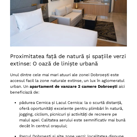
Proximitatea față de natură și spațiile verzi
extinse: O oază de liniște urbană
Unul dintre cele mai mari atuuri ale zonei Dobroești este
accesul facil la zone naturale extinse, un lux în aglomeratul
urban. Un
apartament de vanzare 2 camere Dobroești
aici
beneficiază de:
pădurea Cernica și Lacul Cernica: la o scurtă distanță,
oferă oportunități excelente pentru plimbări în natură,
jogging, ciclism, picnicuri și activități de recreere pe
malul apei. Calitatea aerului este semnificativ mai bună
decât în centrul orașului;
Parcul Dobroești și alte zone verzi: localitatea dispune