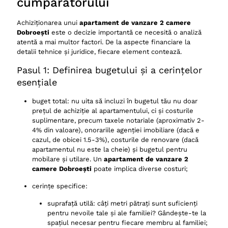
cumpărătorului
Achiziționarea unui
apartament de vanzare 2 camere
Dobroești
este o decizie importantă ce necesită o analiză
atentă a mai multor factori. De la aspecte financiare la
detalii tehnice și juridice, fiecare element contează.
Pasul 1: Definirea bugetului și a cerințelor
esențiale
buget total: nu uita să incluzi în bugetul tău nu doar
prețul de achiziție al apartamentului, ci și costurile
suplimentare, precum taxele notariale (aproximativ 2-
4% din valoare), onorariile agenției imobiliare (dacă e
cazul, de obicei 1.5-3%), costurile de renovare (dacă
apartamentul nu este la cheie) și bugetul pentru
mobilare și utilare. Un
apartament de vanzare 2
camere Dobroești
poate implica diverse costuri;
cerințe specifice:
suprafață utilă: câți metri pătrați sunt suficienți
pentru nevoile tale și ale familiei? Gândește-te la
spațiul necesar pentru fiecare membru al familiei;