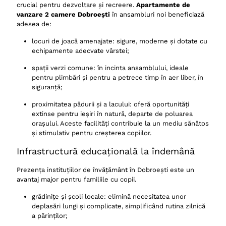
crucial pentru dezvoltare și recreere.
Apartamente de
vanzare 2 camere Dobroești
în ansambluri noi beneficiază
adesea de:
locuri de joacă amenajate: sigure, moderne și dotate cu
echipamente adecvate vârstei;
spații verzi comune: în incinta ansamblului, ideale
pentru plimbări și pentru a petrece timp în aer liber, în
siguranță;
proximitatea pădurii și a lacului: oferă oportunități
extinse pentru ieșiri în natură, departe de poluarea
orașului. Aceste facilități contribuie la un mediu sănătos
și stimulativ pentru creșterea copiilor.
Infrastructură educațională la îndemână
Prezența instituțiilor de învățământ în Dobroești este un
avantaj major pentru familiile cu copii.
grădinițe și școli locale: elimină necesitatea unor
deplasări lungi și complicate, simplificând rutina zilnică
a părinților;