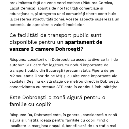
proximitatea față de zone verzi extinse (Pădurea Cernica,
Lacul Cernica), apariția de noi facilități comerciale și
educaționale, și atragerea unei comunități tinere contribuie
la creșterea atractivității zonei. Aceste aspecte sugerează un
potențial de apreciere a valorii imobilelor.
Ce facilități de transport public sunt
disponibile pentru un
apartament de
vanzare 2 camere Dobroești
?
Răspuns: Locuitorii din Dobroești au acces la diverse linii de
autobuz STB care fac legătura cu noduri importante de
transport public din București (precum stația Pipera de pe
M2 sau stația Obor de pe M1) și cu alte zone importante ale
capitalei. Deși nu există stație de metrou direct în Dobroești,
conectivitatea cu rețeaua STB este în continuă îmbunătățire.
Este Dobroești o zonă sigură pentru o
familie cu copii?
Răspuns: Da, Dobroești este, în general, considerată o zonă
sigură și liniștită, ideală pentru familiile cu copii. Fiind o
localitate la marginea orașului, beneficiază de un trafic mai