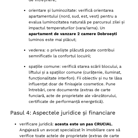
orientare și luminozitate: verifică orientarea
apartamentului (nord, sud, est, vest) pentru a
evalua luminozitatea naturală pe parcursul zilei și
impactul temperaturilor (vara/iarna). Un
apartament de vanzare 2 camere Dobroești
luminos este mai plăcut;
vederea: o priveliște plăcută poate contribui
semnificativ la confortul locuirii;
spațiile comune: verifică starea scării blocului, a
liftului și a spațiilor comune (curățenie, iluminat,
funcționalitate interfon). Fii obiectiv și nu te lăsa
influențat doar de finisajele cosmetice. Pune
întrebări, cere documente (extras de carte
funciară, acte de proprietate ale vânzătorului,
certificate de performanță energetică).
Pasul 4: Aspectele juridice și financiare
verificare juridică:
acesta este un pas CRUCIAL
.
Angajează un avocat specializat în imobiliare care să
verifice toate actele de proprietate (extras de carte