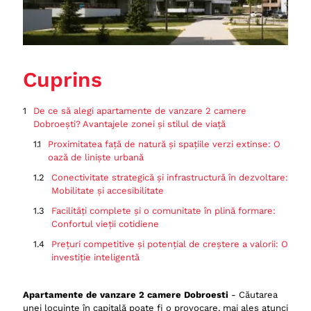
Cuprins
De ce să alegi apartamente de vanzare 2 camere
Dobroești? Avantajele zonei și stilul de viață
Proximitatea față de natură și spațiile verzi extinse: O
oază de liniște urbană
Conectivitate strategică și infrastructură în dezvoltare:
Mobilitate și accesibilitate
Facilități complete și o comunitate în plină formare:
Confortul vieții cotidiene
Prețuri competitive și potențial de creștere a valorii: O
investiție inteligentă
Apartamente de vanzare 2 camere Dobroești: Alegerea
ideală pentru o familie cu un copil
Apartamente de vanzare 2 camere Dobroesti
- Căutarea
unei locuințe în capitală poate fi o provocare, mai ales atunci