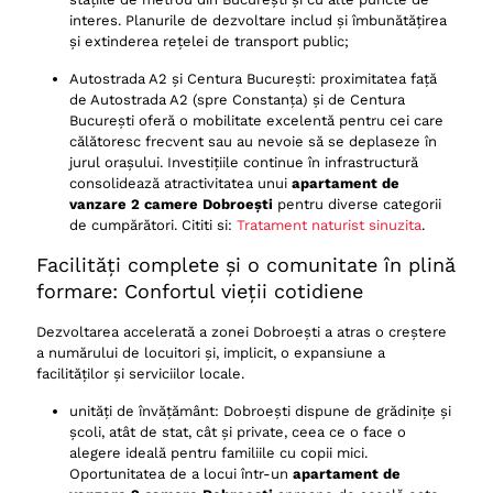
interes. Planurile de dezvoltare includ și îmbunătățirea
și extinderea rețelei de transport public;
Autostrada A2 și Centura București: proximitatea față
de Autostrada A2 (spre Constanța) și de Centura
București oferă o mobilitate excelentă pentru cei care
călătoresc frecvent sau au nevoie să se deplaseze în
jurul orașului. Investițiile continue în infrastructură
consolidează atractivitatea unui
apartament de
vanzare 2 camere Dobroești
pentru diverse categorii
de cumpărători. Cititi si:
Tratament naturist sinuzita
.
Facilități complete și o comunitate în plină
formare: Confortul vieții cotidiene
Dezvoltarea accelerată a zonei Dobroești a atras o creștere
a numărului de locuitori și, implicit, o expansiune a
facilităților și serviciilor locale.
unități de învățământ: Dobroești dispune de grădinițe și
școli, atât de stat, cât și private, ceea ce o face o
alegere ideală pentru familiile cu copii mici.
Oportunitatea de a locui într-un
apartament de