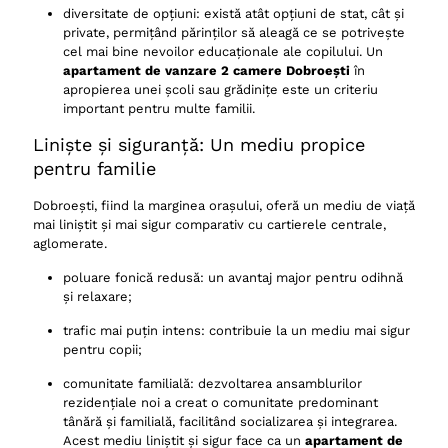
diversitate de opțiuni: există atât opțiuni de stat, cât și
private, permițând părinților să aleagă ce se potrivește
cel mai bine nevoilor educaționale ale copilului. Un
apartament de vanzare 2 camere Dobroești
în
apropierea unei școli sau grădinițe este un criteriu
important pentru multe familii.
Liniște și siguranță: Un mediu propice
pentru familie
Dobroești, fiind la marginea orașului, oferă un mediu de viață
mai liniștit și mai sigur comparativ cu cartierele centrale,
aglomerate.
poluare fonică redusă: un avantaj major pentru odihnă
și relaxare;
trafic mai puțin intens: contribuie la un mediu mai sigur
pentru copii;
comunitate familială: dezvoltarea ansamblurilor
rezidențiale noi a creat o comunitate predominant
tânără și familială, facilitând socializarea și integrarea.
Acest mediu liniștit și sigur face ca un
apartament de