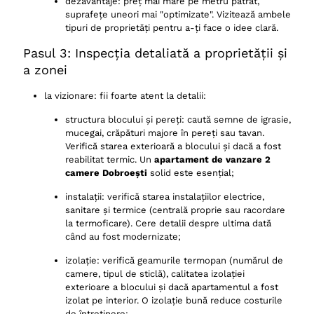
dezavantaje: preț mai mare pe metru pătrat,
suprafețe uneori mai "optimizate". Vizitează ambele
tipuri de proprietăți pentru a-ți face o idee clară.
Pasul 3: Inspecția detaliată a proprietății și
a zonei
la vizionare: fii foarte atent la detalii:
structura blocului și pereți: caută semne de igrasie,
mucegai, crăpături majore în pereți sau tavan.
Verifică starea exterioară a blocului și dacă a fost
reabilitat termic. Un
apartament de vanzare 2
camere Dobroești
solid este esențial;
instalații: verifică starea instalațiilor electrice,
sanitare și termice (centrală proprie sau racordare
la termoficare). Cere detalii despre ultima dată
când au fost modernizate;
izolație: verifică geamurile termopan (numărul de
camere, tipul de sticlă), calitatea izolației
exterioare a blocului și dacă apartamentul a fost
izolat pe interior. O izolație bună reduce costurile
de întreținere;