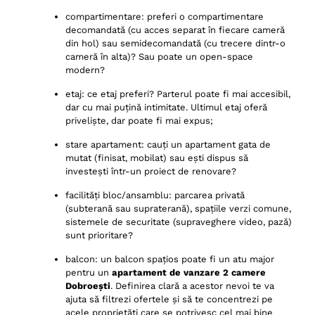
compartimentare: preferi o compartimentare
decomandată (cu acces separat în fiecare cameră
din hol) sau semidecomandată (cu trecere dintr-o
cameră în alta)? Sau poate un open-space
modern?
etaj: ce etaj preferi? Parterul poate fi mai accesibil,
dar cu mai puțină intimitate. Ultimul etaj oferă
priveliște, dar poate fi mai expus;
stare apartament: cauți un apartament gata de
mutat (finisat, mobilat) sau ești dispus să
investești într-un proiect de renovare?
facilități bloc/ansamblu: parcarea privată
(subterană sau supraterană), spațiile verzi comune,
sistemele de securitate (supraveghere video, pază)
sunt prioritare?
balcon: un balcon spațios poate fi un atu major
pentru un
apartament de vanzare 2 camere
Dobroești
. Definirea clară a acestor nevoi te va
ajuta să filtrezi ofertele și să te concentrezi pe
acele proprietăți care se potrivesc cel mai bine