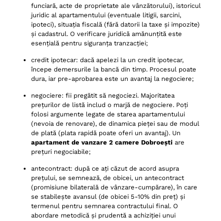
funciară, acte de proprietate ale vânzătorului), istoricul
juridic al apartamentului (eventuale litigii, sarcini,
ipoteci), situația fiscală (fără datorii la taxe și impozite)
și cadastrul. O verificare juridică amănunțită este
esențială pentru siguranța tranzacției;
credit ipotecar: dacă apelezi la un credit ipotecar,
începe demersurile la bancă din timp. Procesul poate
dura, iar pre-aprobarea este un avantaj la negociere;
negociere: fii pregătit să negociezi. Majoritatea
prețurilor de listă includ o marjă de negociere. Poți
folosi argumente legate de starea apartamentului
(nevoia de renovare), de dinamica pieței sau de modul
de plată (plata rapidă poate oferi un avantaj). Un
apartament de vanzare 2 camere Dobroești
are
prețuri negociabile;
antecontract: după ce ați căzut de acord asupra
prețului, se semnează, de obicei, un antecontract
(promisiune bilaterală de vânzare-cumpărare), în care
se stabilește avansul (de obicei 5-10% din preț) și
termenul pentru semnarea contractului final. O
abordare metodică și prudentă a achiziției unui