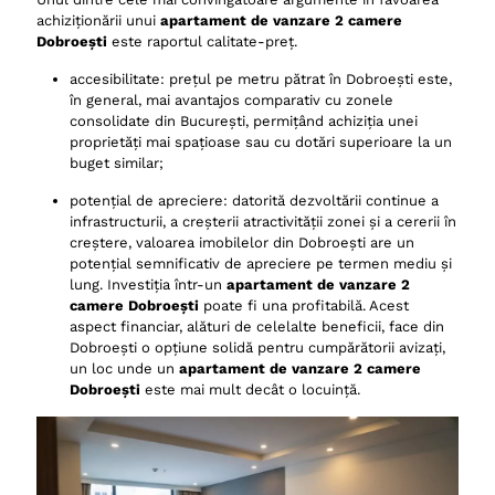
achiziționării unui
apartament de vanzare 2 camere
Dobroești
este raportul calitate-preț.
accesibilitate: prețul pe metru pătrat în Dobroești este,
în general, mai avantajos comparativ cu zonele
consolidate din București, permițând achiziția unei
proprietăți mai spațioase sau cu dotări superioare la un
buget similar;
potențial de apreciere: datorită dezvoltării continue a
infrastructurii, a creșterii atractivității zonei și a cererii în
creștere, valoarea imobilelor din Dobroești are un
potențial semnificativ de apreciere pe termen mediu și
lung. Investiția într-un
apartament de vanzare 2
camere Dobroești
poate fi una profitabilă. Acest
aspect financiar, alături de celelalte beneficii, face din
Dobroești o opțiune solidă pentru cumpărătorii avizați,
un loc unde un
apartament de vanzare 2 camere
Dobroești
este mai mult decât o locuință.