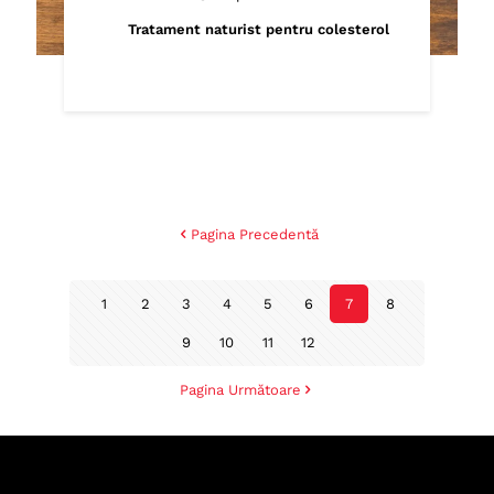
Tratament naturist pentru colesterol
Pagina Precedentă
1
2
3
4
5
6
7
8
9
10
11
12
Pagina Următoare