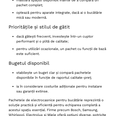
măsoară spațiul disponibil înainte de a cumpăra un
pachet complet;
optează pentru aparate integrate, dacă ai o bucătărie
mică sau modernă.
Prioritățile și stilul de gătit
dacă gătești frecvent, investește într-un cuptor
performant și o plită de calitate;
pentru utilizări ocazionale, un pachet cu funcții de bază
este suficient.
Bugetul disponibil
stabilește un buget clar și compară pachetele
disponibile în funcție de raportul calitate-preț;
ia în considerare costurile adiționale pentru instalare
sau garanții extinse.
Pachetele de electrocasnice pentru bucătărie reprezintă o
soluție practică și eficientă pentru echiparea completă a
acestui spațiu esențial. Firme precum Bosch, Samsung,
Whirlpool, Electrolux și Miele oferă opțiuni diverse, potrivite