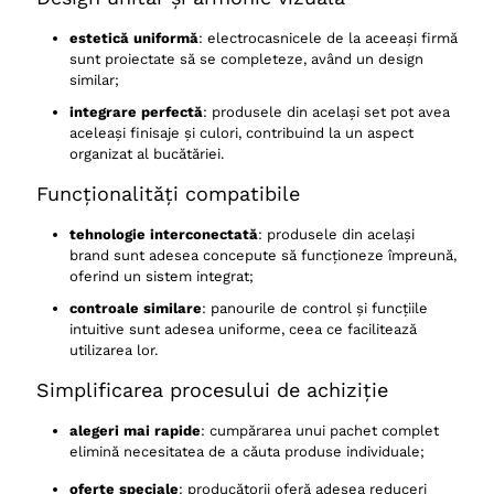
Dimensiunea și configurația bucătăriei
estetică uniformă
: electrocasnicele de la aceeași firmă
Prioritățile și stilul de gătit
sunt proiectate să se completeze, având un design
similar;
Bugetul disponibil
integrare perfectă
: produsele din același set pot avea
E bine sa cumperi la pachet toate electrocasnicele din
aceleași finisaje și culori, contribuind la un aspect
bucatarie?
organizat al bucătăriei.
Funcționalități compatibile
tehnologie interconectată
: produsele din același
brand sunt adesea concepute să funcționeze împreună,
oferind un sistem integrat;
controale similare
: panourile de control și funcțiile
intuitive sunt adesea uniforme, ceea ce facilitează
utilizarea lor.
Simplificarea procesului de achiziție
alegeri mai rapide
: cumpărarea unui pachet complet
elimină necesitatea de a căuta produse individuale;
oferte speciale
: producătorii oferă adesea reduceri