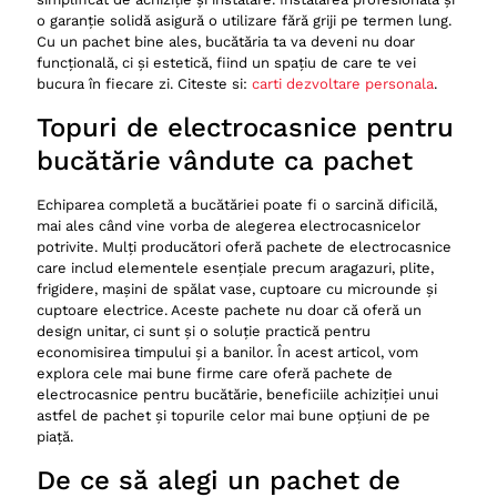
o garanție solidă asigură o utilizare fără griji pe termen lung.
Cu un pachet bine ales, bucătăria ta va deveni nu doar
funcțională, ci și estetică, fiind un spațiu de care te vei
bucura în fiecare zi. Citeste si:
carti dezvoltare personala
.
Topuri de electrocasnice pentru
bucătărie vândute ca pachet
Echiparea completă a bucătăriei poate fi o sarcină dificilă,
mai ales când vine vorba de alegerea electrocasnicelor
potrivite. Mulți producători oferă pachete de electrocasnice
care includ elementele esențiale precum aragazuri, plite,
frigidere, mașini de spălat vase, cuptoare cu microunde și
cuptoare electrice. Aceste pachete nu doar că oferă un
design unitar, ci sunt și o soluție practică pentru
economisirea timpului și a banilor. În acest articol, vom
explora cele mai bune firme care oferă pachete de
electrocasnice pentru bucătărie, beneficiile achiziției unui
astfel de pachet și topurile celor mai bune opțiuni de pe
piață.
De ce să alegi un pachet de