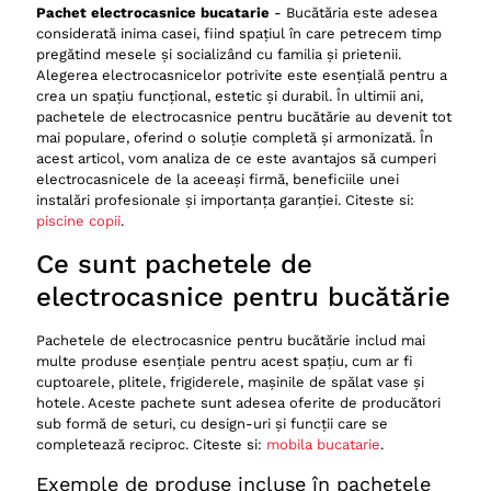
Pachet electrocasnice bucatarie
- Bucătăria este adesea
Economie de timp și efort
considerată inima casei, fiind spațiul în care petrecem timp
pregătind mesele și socializând cu familia și prietenii.
Integrarea perfectă în bucătărie
Alegerea electrocasnicelor potrivite este esențială pentru a
crea un spațiu funcțional, estetic și durabil. În ultimii ani,
Importanța garanției pentru electrocasnice
pachetele de electrocasnice pentru bucătărie au devenit tot
Avantajele garanției standard
mai populare, oferind o soluție completă și armonizată. În
acest articol, vom analiza de ce este avantajos să cumperi
Garanțiile extinse
electrocasnicele de la aceeași firmă, beneficiile unei
Beneficii suplimentare pentru electrocasnicele
instalări profesionale și importanța garanției. Citeste si:
cumpărate în pachet
piscine copii
.
De ce este important să armonizezi electrocasnicele din
Ce sunt pachetele de
bucătărie
electrocasnice pentru bucătărie
Crearea unui spațiu organizat
Personalizarea bucătăriei
Pachetele de electrocasnice pentru bucătărie includ mai
multe produse esențiale pentru acest spațiu, cum ar fi
Impactul asupra valorii locuinței
cuptoarele, plitele, frigiderele, mașinile de spălat vase și
hotele. Aceste pachete sunt adesea oferite de producători
Exemple de pachete populare de electrocasnice pentru
sub formă de seturi, cu design-uri și funcții care se
bucătărie
completează reciproc. Citeste si:
mobila bucatarie
.
Pachet Samsung Premium
Exemple de produse incluse în pachetele
Pachet Bosch Home Comfort