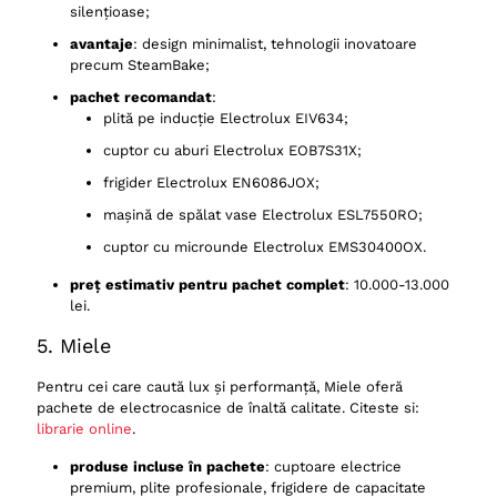
silențioase;
avantaje
: design minimalist, tehnologii inovatoare
precum SteamBake;
pachet recomandat
:
plită pe inducție Electrolux EIV634;
cuptor cu aburi Electrolux EOB7S31X;
frigider Electrolux EN6086JOX;
mașină de spălat vase Electrolux ESL7550RO;
cuptor cu microunde Electrolux EMS30400OX.
preț estimativ pentru pachet complet
: 10.000-13.000
lei.
5. Miele
Pentru cei care caută lux și performanță, Miele oferă
pachete de electrocasnice de înaltă calitate. Citeste si:
librarie online
.
produse incluse în pachete
: cuptoare electrice
premium, plite profesionale, frigidere de capacitate