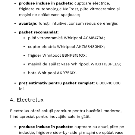
produse incluse în pachete
: cuptoare electrice,
frigidere cu tehnologie NoFrost, plite vitroceramice și
mașini de spălat vase spațioase;
avantaje
: funcții intuitive, consum redus de energie;
pachet recomandat
:
plită vitroceramică Whirlpool ACM847BA;
cuptor electric Whirlpool AKZM8480HIX;
frigider Whirlpool BSNF8151OX;
mașină de spălat vase Whirlpool WIO3T133PLES;
hota Whirlpool AKR756IX.
preț estimativ pentru pachet complet
: 8.000-10.000
lei.
4. Electrolux
Electrolux oferă soluții premium pentru bucătării moderne,
fiind apreciat pentru inovațiile sale în gătit.
produse incluse în pachete
: cuptoare cu aburi, plite pe
inducție, frigidere side-by-side și mașini de spălat vase