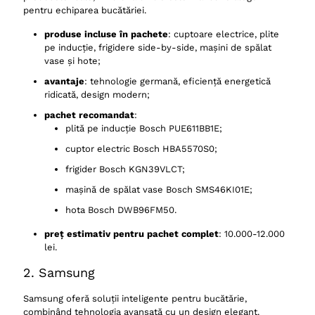
pentru echiparea bucătăriei.
produse incluse în pachete
: cuptoare electrice, plite
pe inducție, frigidere side-by-side, mașini de spălat
vase și hote;
avantaje
: tehnologie germană, eficiență energetică
ridicată, design modern;
pachet recomandat
:
plită pe inducție Bosch PUE611BB1E;
cuptor electric Bosch HBA5570S0;
frigider Bosch KGN39VLCT;
mașină de spălat vase Bosch SMS46KI01E;
hota Bosch DWB96FM50.
preț estimativ pentru pachet complet
: 10.000-12.000
lei.
2. Samsung
Samsung oferă soluții inteligente pentru bucătărie,
combinând tehnologia avansată cu un design elegant.