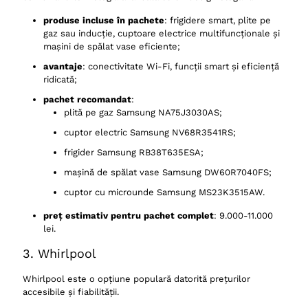
produse incluse în pachete
: frigidere smart, plite pe
gaz sau inducție, cuptoare electrice multifuncționale și
mașini de spălat vase eficiente;
avantaje
: conectivitate Wi-Fi, funcții smart și eficiență
ridicată;
pachet recomandat
:
plită pe gaz Samsung NA75J3030AS;
cuptor electric Samsung NV68R3541RS;
frigider Samsung RB38T635ESA;
mașină de spălat vase Samsung DW60R7040FS;
cuptor cu microunde Samsung MS23K3515AW.
preț estimativ pentru pachet complet
: 9.000-11.000
lei.
3. Whirlpool
Whirlpool este o opțiune populară datorită prețurilor
accesibile și fiabilității.