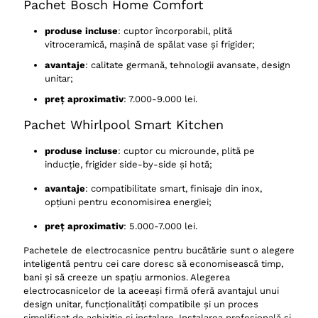
Pachet Bosch Home Comfort
produse incluse
: cuptor încorporabil, plită
vitroceramică, mașină de spălat vase și frigider;
avantaje
: calitate germană, tehnologii avansate, design
unitar;
preț aproximativ
: 7.000-9.000 lei.
Pachet Whirlpool Smart Kitchen
produse incluse
: cuptor cu microunde, plită pe
inducție, frigider side-by-side și hotă;
avantaje
: compatibilitate smart, finisaje din inox,
opțiuni pentru economisirea energiei;
preț aproximativ
: 5.000-7.000 lei.
Pachetele de electrocasnice pentru bucătărie sunt o alegere
inteligentă pentru cei care doresc să economisească timp,
bani și să creeze un spațiu armonios. Alegerea
electrocasnicelor de la aceeași firmă oferă avantajul unui
design unitar, funcționalități compatibile și un proces
simplificat de achiziție și instalare. Instalarea profesională și