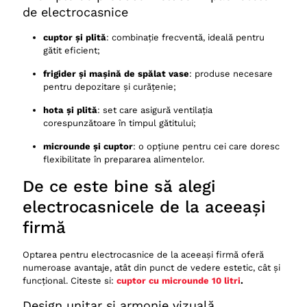
de electrocasnice
Pachet Whirlpool Smart Kitchen
cuptor și plită
: combinație frecventă, ideală pentru
Topuri de electrocasnice pentru bucătărie vândute ca
gătit eficient;
pachet
frigider și mașină de spălat vase
: produse necesare
De ce să alegi un pachet de electrocasnice pentru
pentru depozitare și curățenie;
bucătărie
Avantajele pachetelor de electrocasnice
hota și plită
: set care asigură ventilația
corespunzătoare în timpul gătitului;
Ce trebuie să conțină un pachet de electrocasnice
complet
microunde și cuptor
: o opțiune pentru cei care doresc
flexibilitate în prepararea alimentelor.
Cele mai bune firme care oferă pachete pentru echiparea
bucătăriei
De ce este bine să alegi
1. Bosch
electrocasnicele de la aceeași
2. Samsung
firmă
3. Whirlpool
Optarea pentru electrocasnice de la aceeași firmă oferă
4. Electrolux
numeroase avantaje, atât din punct de vedere estetic, cât și
5. Miele
funcțional. Citeste si:
cuptor cu microunde 10 litri
.
Cum să alegi pachetul potrivit pentru bucătăria ta
Design unitar și armonie vizuală