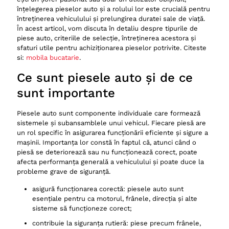
Întreținerea pieselor auto
înțelegerea pieselor auto și a rolului lor este crucială pentru
Inspecții periodice
întreținerea vehiculului și prelungirea duratei sale de viață.
În acest articol, vom discuta în detaliu despre tipurile de
Curățarea și lubrifierea
piese auto, criteriile de selecție, întreținerea acestora și
Înlocuirea pieselor uzate
sfaturi utile pentru achiziționarea pieselor potrivite. Citeste
si:
mobila bucatarie
.
Unde să cumperi piese auto
Ce sunt piesele auto și de ce
Piesele auto de la dezmembrări: Ghid complet pentru
achiziție și utilizare
sunt importante
Ce sunt piesele auto de la dezmembrări
Piesele auto sunt componente individuale care formează
Avantajele pieselor auto de la dezmembrări
sistemele și subansamblele unui vehicul. Fiecare piesă are
un rol specific în asigurarea funcționării eficiente și sigure a
Economie semnificativă
mașinii. Importanța lor constă în faptul că, atunci când o
Disponibilitatea pieselor rare
piesă se deteriorează sau nu funcționează corect, poate
afecta performanța generală a vehiculului și poate duce la
Impact redus asupra mediului
probleme grave de siguranță.
Calitate verificată
asigură funcționarea corectă: piesele auto sunt
Tipuri de piese auto disponibile la dezmembrări
esențiale pentru ca motorul, frânele, direcția și alte
sisteme să funcționeze corect;
Piese mecanice
contribuie la siguranța rutieră: piese precum frânele,
Piese electrice