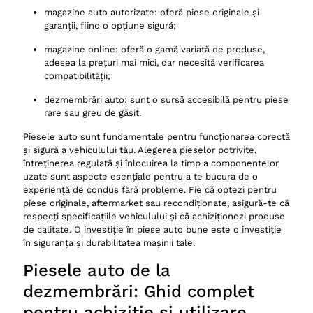
magazine auto autorizate: oferă piese originale și
garanții, fiind o opțiune sigură;
magazine online: oferă o gamă variată de produse,
adesea la prețuri mai mici, dar necesită verificarea
compatibilității;
dezmembrări auto: sunt o sursă accesibilă pentru piese
rare sau greu de găsit.
Piesele auto sunt fundamentale pentru funcționarea corectă
și sigură a vehiculului tău. Alegerea pieselor potrivite,
întreținerea regulată și înlocuirea la timp a componentelor
uzate sunt aspecte esențiale pentru a te bucura de o
experiență de condus fără probleme. Fie că optezi pentru
piese originale, aftermarket sau recondiționate, asigură-te că
respecți specificațiile vehiculului și că achiziționezi produse
de calitate. O investiție în piese auto bune este o investiție
în siguranța și durabilitatea mașinii tale.
Piesele auto de la
dezmembrări: Ghid complet
pentru achiziție și utilizare