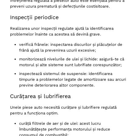
Întreținerea regulată a pieselor auto este esențială pentru a
preveni uzura prematură și defecțiunile costisitoare.
Inspecții periodice
Realizarea unor inspecții regulate ajută la identificarea
problemelor înainte ca acestea să devină grave.
verifică frânele: inspectarea discurilor și plăcuțelor de
frână ajută la prevenirea uzurii excesive;
monitorizează nivelurile de ulei și lichide: asigură-te că
motorul și alte sisteme sunt lubrifiate corespunzător;
inspectează sistemul de suspensie: identificarea
timpurie a problemelor legate de amortizoare sau arcuri
previne deteriorarea altor componente.
Curățarea și lubrifierea
Unele piese auto necesită curățare și lubrifiere regulată
pentru a funcționa optim.
curăță filtrele de aer și de ulei: acest lucru
îmbunătățește performanța motorului și reduce
consumul de combustibil;