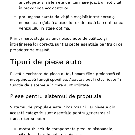
anvelopele și sistemele de iluminare joacă un rol vital
Elemente de caroserie
în prevenirea accidentelor;
Accesorii interioare
prelungesc durata de viață a mașinii: întreținerea și
înlocuirea regulată a pieselor uzate ajută la menținerea
Cum să alegi piesele auto de la dezmembrări
vehiculului în stare optimă.
Verifică compatibilitatea
Prin urmare, alegerea unor piese auto de calitate și
Inspectează piesele
întreținerea lor corectă sunt aspecte esențiale pentru orice
proprietar de mașină.
Solicită informații despre proveniență
Tipuri de piese auto
Unde poți găsi piese auto de la dezmembrări
Parcuri de dezmembrări auto
Există o varietate de piese auto, fiecare fiind proiectată să
îndeplinească funcții specifice. Acestea pot fi clasificate în
Magazine online specializate
funcție de sistemele în care sunt utilizate.
Forumuri și grupuri auto
Piese pentru sistemul de propulsie
Aspecte legale și etice
Sistemul de propulsie este inima mașinii, iar piesele din
Piese auto – Ghid complet!
această categorie sunt esențiale pentru generarea și
transmiterea puterii.
motorul: include componente precum pistoanele,
cilindrii, arborele cotit și chiulasa;