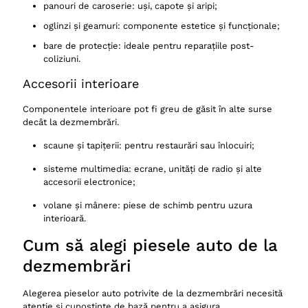
panouri de caroserie: uși, capote și aripi;
oglinzi și geamuri: componente estetice și funcționale;
bare de protecție: ideale pentru reparațiile post-
coliziuni.
Accesorii interioare
Componentele interioare pot fi greu de găsit în alte surse
decât la dezmembrări.
scaune și tapițerii: pentru restaurări sau înlocuiri;
sisteme multimedia: ecrane, unități de radio și alte
accesorii electronice;
volane și mânere: piese de schimb pentru uzura
interioară.
Cum să alegi piesele auto de la
dezmembrări
Alegerea pieselor auto potrivite de la dezmembrări necesită
atenție și cunoștințe de bază pentru a asigura