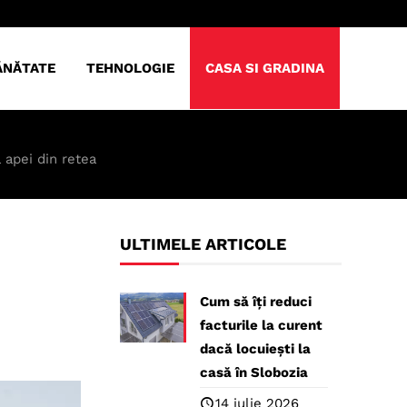
ĂNĂTATE
TEHNOLOGIE
CASA SI GRADINA
 apei din retea
ULTIMELE ARTICOLE
Cum să îți reduci
facturile la curent
dacă locuiești la
casă în Slobozia
14 iulie 2026