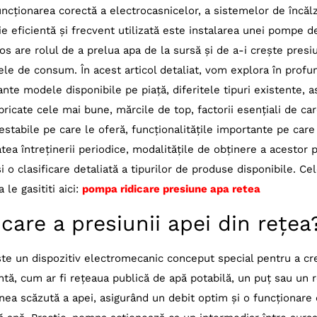
uncționarea corectă a electrocasnicelor, a sistemelor de încălz
os Scala2 3-45
luție eficientă și frecvent utilizată este instalarea unei pompe d
MultiPress HWJ 203 EM
ios are rolul de a prelua apa de la sursă și de a-i crește presi
sybox Mini 3
ele de consum. În acest articol detaliat, vom explora în prof
llo PKm 60
te modele disponibile pe piață, diferitele tipuri existente, 
bricate cele mai bune, mărcile de top, factorii esențiali de ca
CH 2-40
estabile pe care le oferă, funcționalitățile importante pe care
ll GC-WW 6000/2 inox
atea întreținerii periodice, modalitățile de obținere a acestor 
er BP 3 Home & Garden
și o clasificare detaliată a tipurilor de produse disponibile. Ce
bo HWW 4500/25 Inox
le gasititi aici:
pompa ridicare presiune apa retea
na 6000/6 inox Premium
care a presiunii apei din rețea
sch Home and Garden 06008C4100
iMulti 3-23 P
te un dispozitiv electromecanic conceput special pentru a cr
ndfos MQ 3-45
ntă, cum ar fi rețeaua publică de apă potabilă, un puț sau un r
Active Jet 102 M
ea scăzută a apei, asigurând un debit optim și o funcționare 
rollo JSWm 2CX