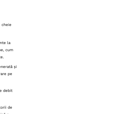
i cheie
nte la
rne, cum
te.
enerată și
rare pe
e debit
orii de