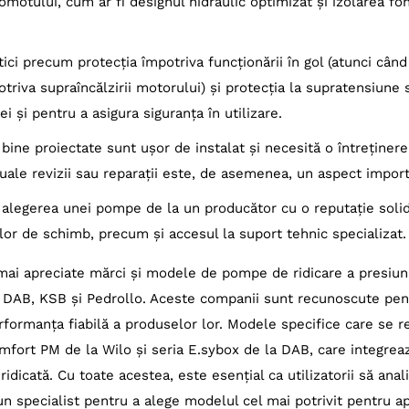
motului, cum ar fi designul hidraulic optimizat și izolarea fon
stici precum protecția împotriva funcționării în gol (atunci cân
otriva supraîncălzirii motorului) și protecția la supratensiune 
 și pentru a asigura siguranța în utilizare.
bine proiectate sunt ușor de instalat și necesită o întreținer
ale revizii sau reparații este, de asemenea, un aspect import
: alegerea unei pompe de la un producător cu o reputație solid
elor de schimb, precum și accesul la suport tehnic specializat.
 mai apreciate mărci și modele de pompe de ridicare a presiuni
, DAB, KSB și Pedrollo. Aceste companii sunt recunoscute pen
erformanța fiabilă a produselor lor. Modele specifice care se 
mfort PM de la Wilo și seria E.sybox de la DAB, care integrea
idicată. Cu toate acestea, este esențial ca utilizatorii să anal
 un specialist pentru a alege modelul cel mai potrivit pentru ap