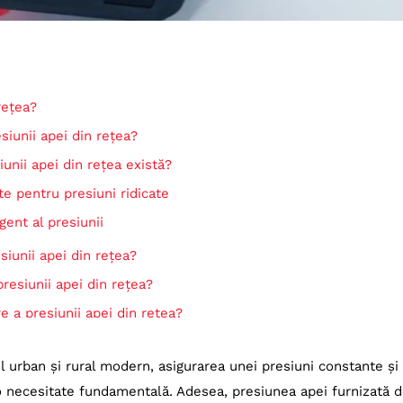
rețea?
iunii apei din rețea?
unii apei din rețea există?
te pentru presiuni ridicate
gent al presiunii
iunii apei din rețea?
esiunii apei din rețea?
e a presiunii apei din rețea?
 ridicare a presiunii apei din rețea?
l urban și rural modern, asigurarea unei presiuni constante și
resiunii apei din rețea
ă o necesitate fundamentală. Adesea, presiunea apei furnizată 
pa retea