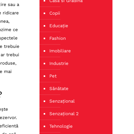
Casa si Gradina
ire sau a
e ridicare
Copii
unea,
Educație
unzime ce
aspectele
Fashion
re trebuie
Imobiliare
 ar trebui
produse,
Industrie
le mai
Pet
Sănătate
?
Senzațional
ește
Senzațional 2
ezervor.
eficientă
Tehnologie