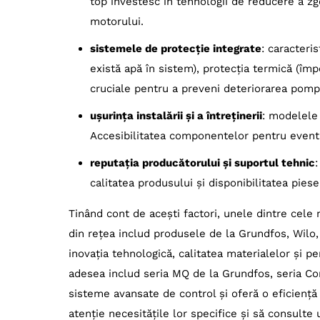
top investesc în tehnologii de reducere a zgo
motorului.
sistemele de protecție integrate
: caracteri
există apă în sistem), protecția termică (împ
cruciale pentru a preveni deteriorarea pompei
ușurința instalării și a întreținerii
: modelele 
Accesibilitatea componentelor pentru eventu
reputația producătorului și suportul tehnic
calitatea produsului și disponibilitatea pies
Tinând cont de acești factori, unele dintre cele
din rețea includ produsele de la Grundfos, Wilo
inovația tehnologică, calitatea materialelor și p
adesea includ seria MQ de la Grundfos, seria Co
sisteme avansate de control și oferă o eficiență r
atenție necesitățile lor specifice și să consulte