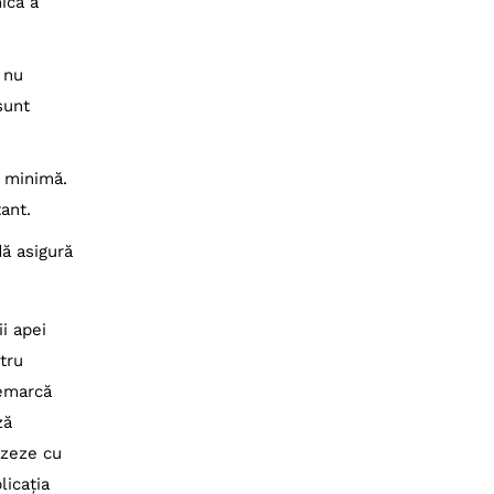
ică a
d nu
sunt
e minimă.
ant.
ă asigură
i apei
tru
remarcă
ză
izeze cu
licația