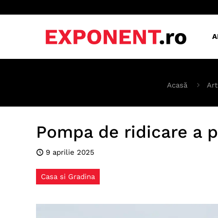
A
Acasă
Art
Pompa de ridicare a pr
9 aprilie 2025
Casa si Gradina