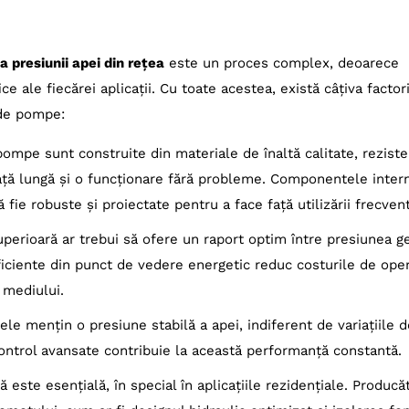
B Nova 180 M-A
ollo TOP 1
a presiunii apei din rețea
este un proces complex, deoarece
 XSP 18-6
 ale fiecărei aplicații. Cu toate acestea, există câțiva factor
hell GC-DP 7835
 de pompe:
cher BP 7 Home & Garden eco!ogic
ompe sunt construite din materiale de înaltă calitate, reziste
tabo HWW 6000/25 Inox
iață lungă și o funcționare fără probleme. Componentele inte
dena 6300 SilentComfort
să fie robuste și proiectate pentru a face față utilizării frecven
 Esybox Diver 100/120 M
uperioară ar trebui să ofere un raport optim între presiunea g
iciente din punct de vedere energetic reduc costurile de ope
 mediului.
le mențin o presiune stabilă a apei, indiferent de variațiile d
ontrol avansate contribuie la această performanță constantă.
 este esențială, în special în aplicațiile rezidențiale. Producăt