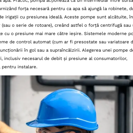
ează apă. Practic, pompa acționează ca un intermediar între surs
LGP 750
furnizând forța necesară pentru ca apa să ajungă la robinete, d
e irigații cu presiunea ideală. Aceste pompe sunt alcătuite, în
ell GE-WW 1140 E
(sau o serie de rotoare), creând astfel o forță centrifugă sau
her BP 4 Deep Well
nge cu o presiune mai mare către ieșire. Sistemele moderne p
bo P 6000 Inox
eme de control automat (cum ar fi presostate sau variatoare 
ena 5000/5 inox
uncționării în gol sau a supraîncălzirii. Alegerea unei pompe d
sch GardenPump 18V-280
i, inclusiv necesarul de debit și presiune al consumatorilor,
o TWU 3-I-507-DM
l pentru instalare.
ndfos JP 5
B Euroinox 30/50 M
rollo HF 50
XQm 100-1.1
hell GC-SP 2768
her SP 5 Dirt
abo TP 7500 SI