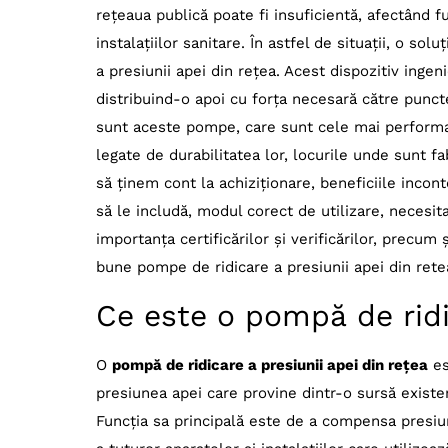
rețeaua publică poate fi insuficientă, afectând f
1- pompa ridicare presiune apa retea Grundf
instalațiilor sanitare. În astfel de situații, o so
2- pompa ridicare presiune apa retea Wilo-
a presiunii apei din rețea. Acest dispozitiv ingen
3- pompa ridicare presiune apa retea DAB E
distribuind-o apoi cu forța necesară către punct
4- pompa ridicare presiune apa retea Pedro
sunt aceste pompe, care sunt cele mai performan
legate de durabilitatea lor, locurile unde sunt fa
5- pompa ridicare presiune apa retea Leo E
să ținem cont la achiziționare, beneficiile incont
6- pompa ridicare presiune apa retea Einhe
să le includă, modul corect de utilizare, necesit
7- pompa ridicare presiune apa retea Karch
importanța certificărilor și verificărilor, precum 
8- pompa ridicare presiune apa retea Meta
bune pompe de ridicare a presiunii apei din retea 
9- pompa ridicare presiune apa retea Garde
Ce este o pompă de ridi
10- pompa ridicare presiune apa retea Bo
11- pompa ridicare presiune apa retea Wilo H
O
pompă de ridicare a presiunii apei din rețea
es
12- pompa ridicare presiune apa retea Gru
presiunea apei care provine dintr-o sursă existe
13- pompa ridicare presiune apa retea DAB 
Funcția sa principală este de a compensa presiun
14- pompa ridicare presiune apa retea Ped