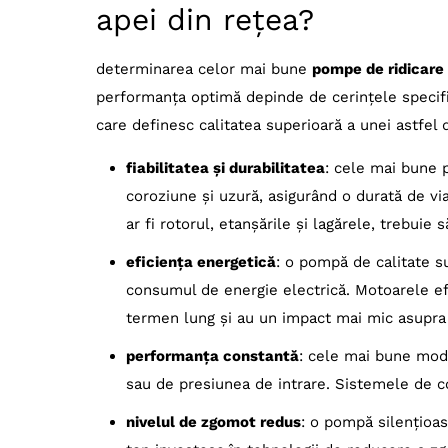
apei din rețea?
43- pompa ridicare presiune apa retea DA
44- pompa ridicare presiune apa retea Pedr
determinarea celor mai bune
pompe de ridicare 
45- pompa ridicare presiune apa retea Leo
performanța optimă depinde de cerințele specifice
46- pompa ridicare presiune apa retea Ein
care definesc calitatea superioară a unei astfel
47- pompa ridicare presiune apa retea Kar
fiabilitatea și durabilitatea
: cele mai bune p
48- pompa ridicare presiune apa retea Me
coroziune și uzură, asigurând o durată de v
49- pompa ridicare presiune apa retea Gar
ar fi rotorul, etanșările și lagărele, trebuie 
50- pompa ridicare presiune apa retea DAB
eficiența energetică
: o pompă de calitate s
Pompa de ridicare a presiunii a apei din retea
consumul de energie electrică. Motoarele ef
termen lung și au un impact mai mic asupra
performanța constantă
: cele mai bune mode
sau de presiunea de intrare. Sistemele de c
nivelul de zgomot redus
: o pompă silențioasă