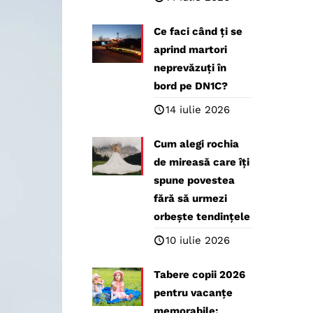
Ce faci când ți se
aprind martori
neprevăzuți în
bord pe DN1C?
14 iulie 2026
Cum alegi rochia
de mireasă care îți
spune povestea
fără să urmezi
orbește tendințele
10 iulie 2026
Tabere copii 2026
pentru vacanțe
memorabile: