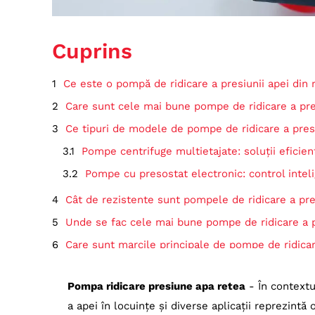
Cuprins
Ce este o pompă de ridicare a presiunii apei din 
Care sunt cele mai bune pompe de ridicare a pres
Ce tipuri de modele de pompe de ridicare a presi
Pompe centrifuge multietajate: soluții eficien
Pompe cu presostat electronic: control inteli
Cât de rezistente sunt pompele de ridicare a pres
Unde se fac cele mai bune pompe de ridicare a pr
Care sunt marcile principale de pompe de ridicar
De ce trebuie să ții cont când cumperi o pompă de
Pompa ridicare presiune apa retea
- În contextu
Beneficii ale utilizării unei pompe de ridicare a p
a apei în locuințe și diverse aplicații reprezint
Top 50 cele mai bune pompe ridicare presiune a