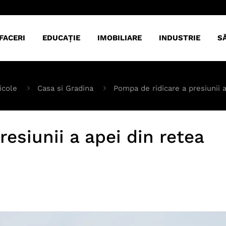
FACERI
EDUCAȚIE
IMOBILIARE
INDUSTRIE
S
icole
Casa si Gradina
Pompa de ridicare a presiunii a
esiunii a apei din retea