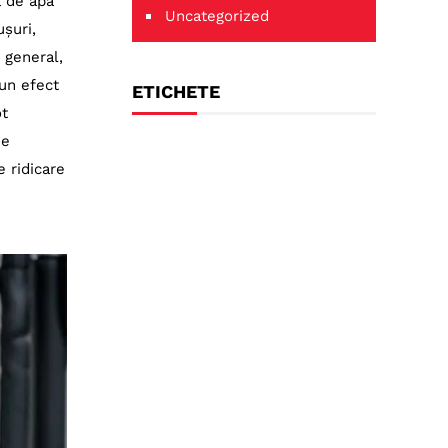
a de apă
Uncategorized
ușuri,
 general,
 un efect
ETICHETE
ot
de
e ridicare