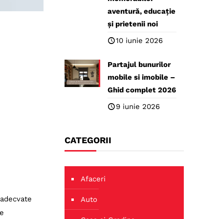
aventură, educație
și prietenii noi
10 iunie 2026
Partajul bunurilor
mobile si imobile –
Ghid complet 2026
9 iunie 2026
CATEGORII
Afaceri
 adecvate
Auto
de