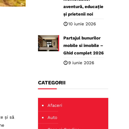
aventură, educație
și prietenii noi
10 iunie 2026
Partajul bunurilor
mobile si imobile –
Ghid complet 2026
9 iunie 2026
CATEGORII
Afaceri
e și să
Auto
one