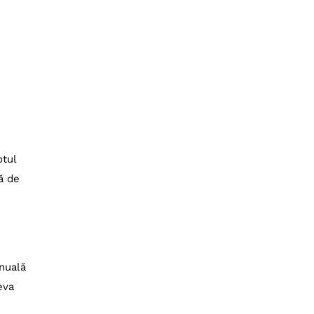
otul
ă de
anuală
eva