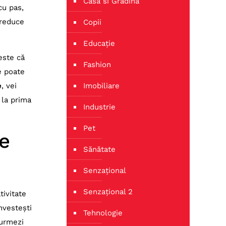
Casa si Gradina
cu pas,
 reduce
Copii
Educație
este că
Fashion
ne poate
e
, vei
Imobiliare
 la prima
Industrie
Pet
pe
Sănătate
Senzațional
Senzațional 2
tivitate
investești
Tehnologie
 urmezi