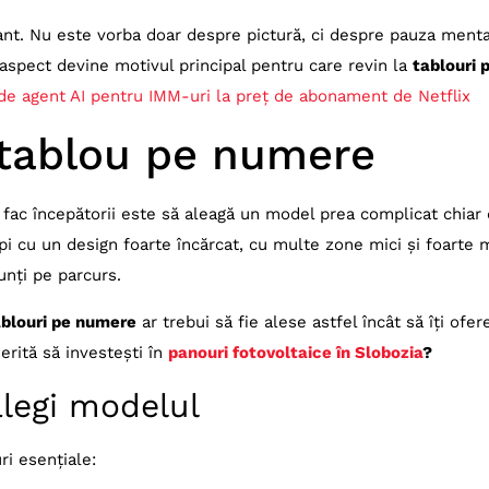
nt. Nu este vorba doar despre pictură, ci despre pauza ment
 aspect devine motivul principal pentru care revin la
tablouri 
 de agent AI pentru IMM-uri la preț de abonament de Netflix
 tablou pe numere
 fac începătorii este să aleagă un model prea complicat chiar 
i cu un design foarte încărcat, cu multe zone mici și foarte 
nunți pe parcurs.
ablouri pe numere
ar trebui să fie alese astfel încât să îți ofer
merită să investești în
panouri fotovoltaice în Slobozia
?
alegi modelul
ri esențiale: