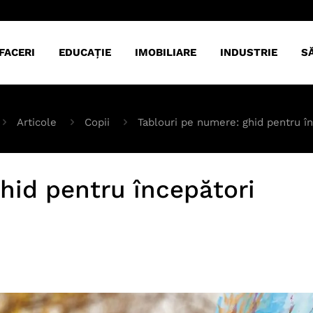
FACERI
EDUCAȚIE
IMOBILIARE
INDUSTRIE
S
Articole
Copii
Tablouri pe numere: ghid pentru în
hid pentru începători