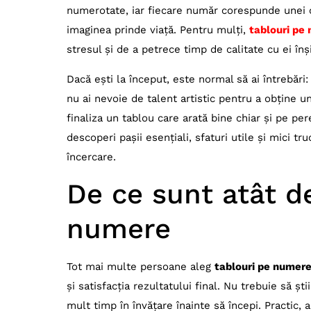
Trucuri pentru un rezultat mai curat
numerotate, iar fiecare număr corespunde unei cul
Greșeli frecvente pe care să le eviți
imaginea prinde viață. Pentru mulți,
tablouri pe
stresul și de a petrece timp de calitate cu ei înși
Cele mai întâlnite greșeli
Cum corectezi micile erori
Dacă ești la început, este normal să ai întrebări
nu ai nevoie de talent artistic pentru a obține un
Cum finalizezi și expui tabloul
finaliza un tablou care arată bine chiar și pe pe
Ce poți face după finalizare
descoperi pașii esențiali, sfaturi utile și mici tr
De ce merită să îl expui
încercare.
Concluzie
De ce sunt atât de
Tablouri pe numere: ghid pentru începători
numere
Tot mai multe persoane aleg
tablouri pe numer
și satisfacția rezultatului final. Nu trebuie să șt
mult timp în învățare înainte să începi. Practic, a