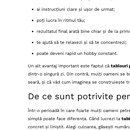
ai instrucțiuni clare și ușor de urmat;
poți lucra în ritmul tău;
rezultatul final arată bine chiar și de la prim
te ajută să te relaxezi și să te concentrezi;
poate deveni rapid un hobby constant.
Un alt avantaj important este faptul că
tablouri
dintr-o singură zi. Din contră, mulți oameni se 
seară, și că văd cum imaginea se construiește tr
De ce sunt potrivite pe
Într-o perioadă în care foarte mulți oameni petr
simplă poate face diferența. Când lucrezi la
tab
concret și liniștit. Alegi culoarea, găsești număr