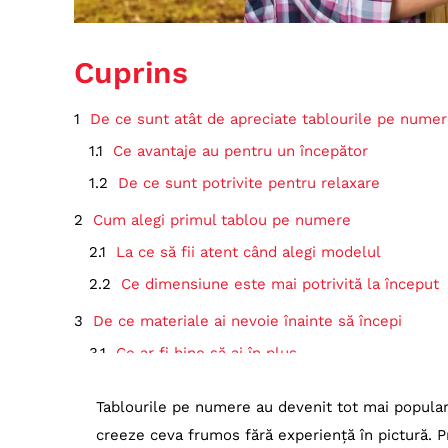
Cuprins
De ce sunt atât de apreciate tablourile pe nume
Ce avantaje au pentru un începător
De ce sunt potrivite pentru relaxare
Cum alegi primul tablou pe numere
La ce să fii atent când alegi modelul
Ce dimensiune este mai potrivită la început
De ce materiale ai nevoie înainte să începi
Ce ar fi bine să ai în plus
Cum începi efectiv să pictezi
Tablourile pe numere au devenit tot mai populare 
Pași simpli pentru început
creeze ceva frumos fără experiență în pictură. Pr