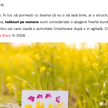
nă.
 În loc să pornești cu teama că nu o să iasă bine, ai o structu
ea,
tablouri pe numere
sunt considerate o alegere foarte bun
u cei care caută o activitate liniștitoare după o zi agitată. Citi
ia Mare
în 2026.