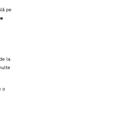
ală pe
pe
de la
multe
e o