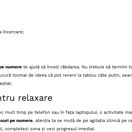
a încercare;
 pe numere
te ajută să înveți răbdarea. Nu trebuie să termini t
bucură tocmai de ideea că pot reveni la tablou câte puțin, sear
eptat.
ntru relaxare
ec mult timp pe telefon sau în fața laptopului, o activitate m
louri pe numere
, atenția ta se mută de pe agitația zilnică pe c
ul, completezi zona și vezi progresul imediat.