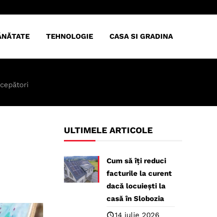
ĂNĂTATE
TEHNOLOGIE
CASA SI GRADINA
cepători
ULTIMELE ARTICOLE
Cum să îți reduci
facturile la curent
dacă locuiești la
casă în Slobozia
14 iulie 2026