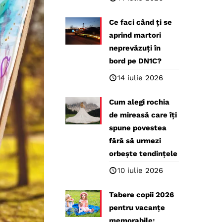
Ce faci când ți se
aprind martori
neprevăzuți în
bord pe DN1C?
14 iulie 2026
Cum alegi rochia
de mireasă care îți
spune povestea
fără să urmezi
orbește tendințele
10 iulie 2026
Tabere copii 2026
pentru vacanțe
memorabile: