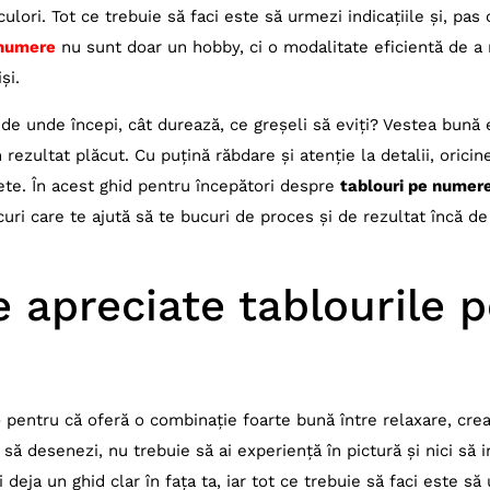
ori. Tot ce trebuie să faci este să urmezi indicațiile și, pas 
 numere
nu sunt doar un hobby, ci o modalitate eficientă de a
și.
: de unde începi, cât durează, ce greșeli să eviți? Vestea bună 
 rezultat plăcut. Cu puțină răbdare și atenție la detalii, orici
rete. În acest ghid pentru începători despre
tablouri pe numer
ucuri care te ajută să te bucuri de proces și de rezultat încă de
 apreciate tablourile 
e
pentru că oferă o combinație foarte bună între relaxare, crea
ii să desenezi, nu trebuie să ai experiență în pictură și nici să 
i deja un ghid clar în fața ta, iar tot ce trebuie să faci este să