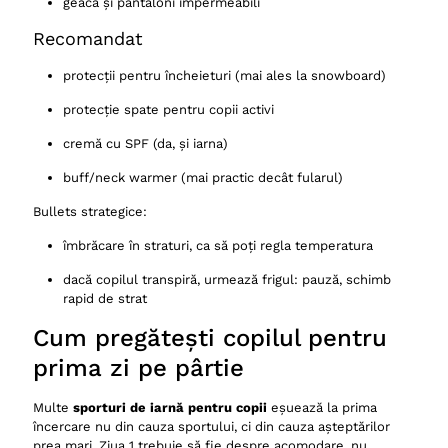
geacă și pantaloni impermeabili
Recomandat
protecții pentru încheieturi (mai ales la snowboard)
protecție spate pentru copii activi
cremă cu SPF (da, și iarna)
buff/neck warmer (mai practic decât fularul)
Bullets strategice:
îmbrăcare în straturi, ca să poți regla temperatura
dacă copilul transpiră, urmează frigul: pauză, schimb
rapid de strat
Cum pregătești copilul pentru
prima zi pe pârtie
Multe
sporturi de iarnă pentru copii
eșuează la prima
încercare nu din cauza sportului, ci din cauza așteptărilor
prea mari. Ziua 1 trebuie să fie despre acomodare, nu