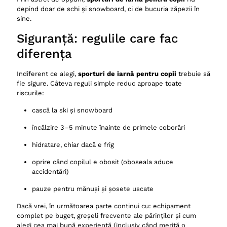
depind doar de schi și snowboard, ci de bucuria zăpezii în
sine.
Siguranță: regulile care fac
diferența
Indiferent ce alegi,
sporturi de iarnă pentru copii
trebuie să
fie sigure. Câteva reguli simple reduc aproape toate
riscurile:
cască la ski și snowboard
încălzire 3–5 minute înainte de primele coborâri
hidratare, chiar dacă e frig
oprire când copilul e obosit (oboseala aduce
accidentări)
pauze pentru mănuși și șosete uscate
Dacă vrei, în următoarea parte continui cu: echipament
complet pe buget, greșeli frecvente ale părinților și cum
alegi cea mai bună experiență (inclusiv când merită o