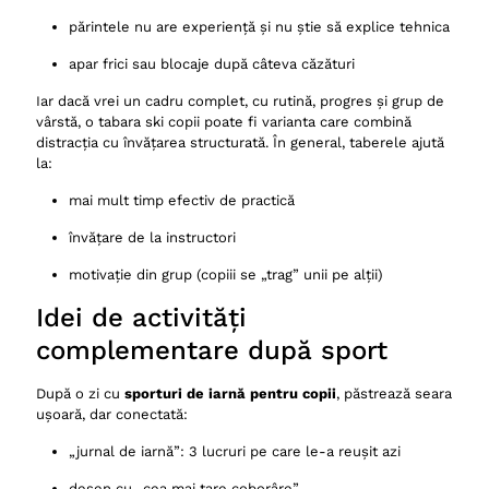
părintele nu are experiență și nu știe să explice tehnica
apar frici sau blocaje după câteva căzături
Iar dacă vrei un cadru complet, cu rutină, progres și grup de
vârstă, o tabara ski copii poate fi varianta care combină
distracția cu învățarea structurată. În general, taberele ajută
la:
mai mult timp efectiv de practică
învățare de la instructori
motivație din grup (copiii se „trag” unii pe alții)
Idei de activități
complementare după sport
După o zi cu
sporturi de iarnă pentru copii
, păstrează seara
ușoară, dar conectată:
„jurnal de iarnă”: 3 lucruri pe care le-a reușit azi
desen cu „cea mai tare coborâre”