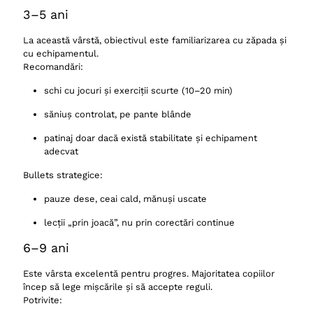
3–5 ani
La această vârstă, obiectivul este familiarizarea cu zăpada și
cu echipamentul.
Recomandări:
schi cu jocuri și exerciții scurte (10–20 min)
săniuș controlat, pe pante blânde
patinaj doar dacă există stabilitate și echipament
adecvat
Bullets strategice:
pauze dese, ceai cald, mănuși uscate
lecții „prin joacă”, nu prin corectări continue
6–9 ani
Este vârsta excelentă pentru progres. Majoritatea copiilor
încep să lege mișcările și să accepte reguli.
Potrivite: