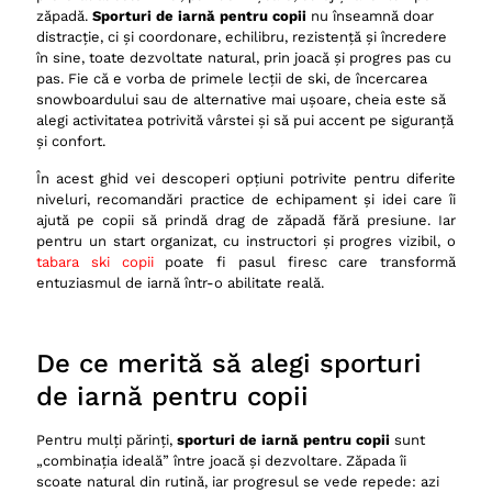
zăpadă.
Sporturi de iarnă pentru copii
nu înseamnă doar
Săniuș controlat
distracție, ci și coordonare, echilibru, rezistență și încredere
în sine, toate dezvoltate natural, prin joacă și progres pas cu
Drumeții cu rachete de zăpadă
pas. Fie că e vorba de primele lecții de ski, de încercarea
Siguranță: regulile care fac diferența
snowboardului sau de alternative mai ușoare, cheia este să
alegi activitatea potrivită vârstei și să pui accent pe siguranță
Echipament pentru sporturi de iarnă pentru copii: ce e
și confort.
obligatoriu și ce e „nice to have”
În acest ghid vei descoperi opțiuni potrivite pentru diferite
Obligatoriu
niveluri, recomandări practice de echipament și idei care îi
Recomandat
ajută pe copii să prindă drag de zăpadă fără presiune. Iar
pentru un start organizat, cu instructori și progres vizibil, o
Cum pregătești copilul pentru prima zi pe pârtie
tabara ski copii
poate fi pasul firesc care transformă
entuziasmul de iarnă într-o abilitate reală.
Greșeli frecvente ale părinților (și cum le eviți)
Când merită lecții și când merită o tabără
Idei de activități complementare după sport
De ce merită să alegi sporturi
Concluzie
de iarnă pentru copii
Sporturi de iarnă pentru copii ski, snowboard și
alternative
Pentru mulți părinți,
sporturi de iarnă pentru copii
sunt
„combinația ideală” între joacă și dezvoltare. Zăpada îi
scoate natural din rutină, iar progresul se vede repede: azi