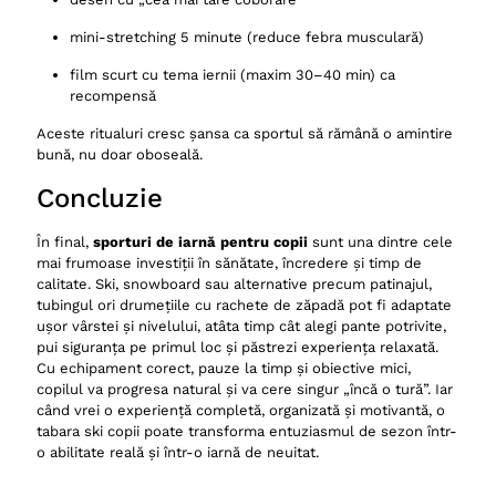
mini-stretching 5 minute (reduce febra musculară)
film scurt cu tema iernii (maxim 30–40 min) ca
recompensă
Aceste ritualuri cresc șansa ca sportul să rămână o amintire
bună, nu doar oboseală.
Concluzie
În final,
sporturi de iarnă pentru copii
sunt una dintre cele
mai frumoase investiții în sănătate, încredere și timp de
calitate. Ski, snowboard sau alternative precum patinajul,
tubingul ori drumețiile cu rachete de zăpadă pot fi adaptate
ușor vârstei și nivelului, atâta timp cât alegi pante potrivite,
pui siguranța pe primul loc și păstrezi experiența relaxată.
Cu echipament corect, pauze la timp și obiective mici,
copilul va progresa natural și va cere singur „încă o tură”. Iar
când vrei o experiență completă, organizată și motivantă, o
tabara ski copii poate transforma entuziasmul de sezon într-
o abilitate reală și într-o iarnă de neuitat.