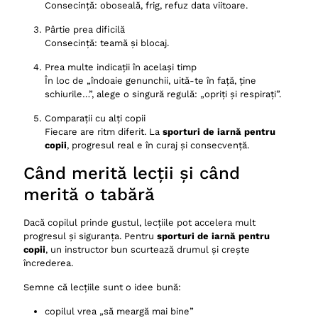
Consecință: oboseală, frig, refuz data viitoare.
Pârtie prea dificilă
Consecință: teamă și blocaj.
Prea multe indicații în același timp
În loc de „îndoaie genunchii, uită-te în față, ține
schiurile…”, alege o singură regulă: „opriți și respirați”.
Comparații cu alți copii
Fiecare are ritm diferit. La
sporturi de iarnă pentru
copii
, progresul real e în curaj și consecvență.
Când merită lecții și când
merită o tabără
Dacă copilul prinde gustul, lecțiile pot accelera mult
progresul și siguranța. Pentru
sporturi de iarnă pentru
copii
, un instructor bun scurtează drumul și crește
încrederea.
Semne că lecțiile sunt o idee bună:
copilul vrea „să meargă mai bine”