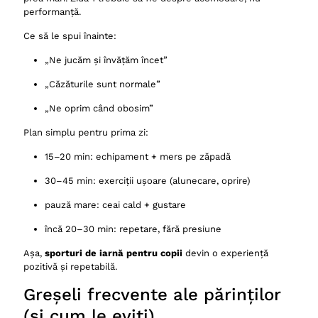
performanță.
Ce să le spui înainte:
„Ne jucăm și învățăm încet”
„Căzăturile sunt normale”
„Ne oprim când obosim”
Plan simplu pentru prima zi:
15–20 min: echipament + mers pe zăpadă
30–45 min: exerciții ușoare (alunecare, oprire)
pauză mare: ceai cald + gustare
încă 20–30 min: repetare, fără presiune
Așa,
sporturi de iarnă pentru copii
devin o experiență
pozitivă și repetabilă.
Greșeli frecvente ale părinților
(și cum le eviți)