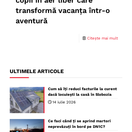
copii în aer liber care
transformă vacanța într-o
aventură
Citește mai mult
ULTIMELE ARTICOLE
Cum să îți reduci facturile la curent
dacă locuiești la casă în Slobozia
14 iulie 2026
Ce faci când ți se aprind martori
neprevăzuți în bord pe DN1C?