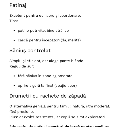
Patinaj
Excelent pentru echilibru și coordonare.
Tips:
patine potrivite, bine strânse
cască pentru începători (da, merită)
Săniuș controlat
Simplu și eficient, dar alege pante blânde.
Reguli de aur:
fără săniuș în zone aglomerate
oprire sigură la final (spațiu liber)
Drumeții cu rachete de zăpadă
O alternativă genială pentru familii: natură, ritm moderat,
fără presiune.
Plus: dezvoltă rezistența, iar copiii se simt exploratori.
Prin astfel de opțiuni,
sporturi de iarnă pentru copii
nu